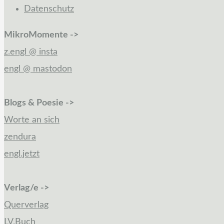
Datenschutz
MikroMomente ->
z.engl @ insta
engl @ mastodon
Blogs & Poesie ->
Worte an sich
zendura
engl.jetzt
Verlag/e ->
Querverlag
LV.Buch